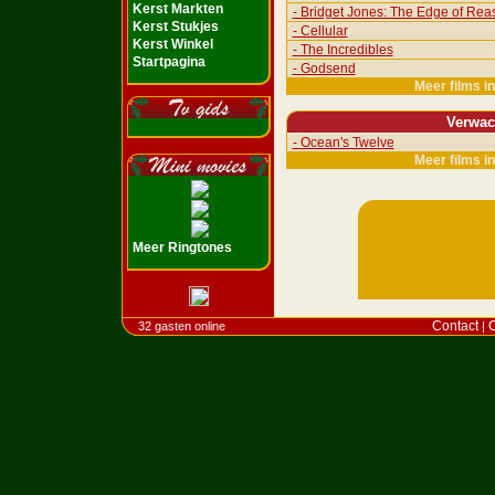
Kerst Markten
- Bridget Jones: The Edge of Rea
Kerst Stukjes
- Cellular
Kerst Winkel
- The Incredibles
Startpagina
- Godsend
Meer films i
Verwac
- Ocean's Twelve
Meer films i
Meer Ringtones
Contact
C
32 gasten online
|