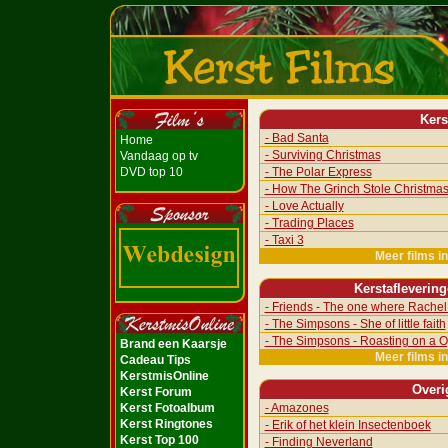
Kers
- Bad Santa
Home
- Surviving Christmas
Vandaag op tv
DVD top 10
- The Polar Express
- How The Grinch Stole Christma
- Love Actually
- Trading Places
- Taxi 3
Meer films i
Kerstafleverin
- Friends - The one where Rachel 
- The Simpsons - She of little faith
- The Simpsons - Roasting on a O
Brand een Kaarsje
Meer films i
Cadeau Tips
KerstmisOnline
Overi
Kerst Forum
Kerst Fotoalbum
- Amazones
Kerst Ringtones
- Erik of het klein Insectenboek
Kerst Top 100
- Finding Neverland